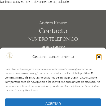
taninos suaves, definitivamente agradable.
Andres Krausz
Contacto
NÚMERO TELEFÓNICO
606519832
CORREO ELECTRÓNICO
Gestionar consentimiento
INFO@DALEAH.ES
Para ofrecer las mejores experiencias, utilizamos tecnologías como las
cookies para almacenar y/o acceder a la información del dispositivo. El
consentimiento de estas tecnologías nos permitirá procesar datos como el
comportamiento de navegación o las identificaciones únicas en este sitio. No
consentir o retirar el consentimiento, puede afectar negativamente a ciertas
características y funciones.
ACEPTAR